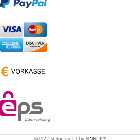
©2022 Steinebank | by
SINNUP®