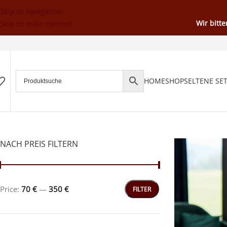
Skip to navigation
Skip to main content
Wir bitt
HOME
SHOP
SELTENE SE
NACH PREIS FILTERN
Price:
70 €
—
350 €
FILTER