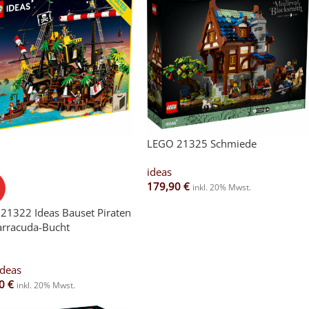
LEGO 21325 Schmiede
ideas
179,90
€
inkl. 20% Mwst.
21322 Ideas Bauset Piraten
arracuda-Bucht
Ideas
00
€
inkl. 20% Mwst.