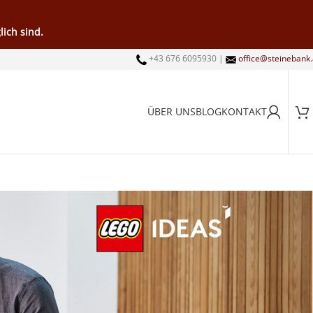
ich sind.
+43 676 6095930 |
office@steinebank.
ÜBER UNS
BLOG
KONTAKT