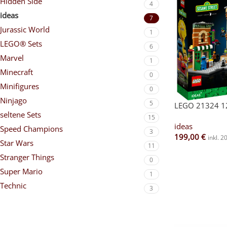
Hidden Side
4
ideas
7
Jurassic World
1
LEGO® Sets
6
Marvel
1
Minecraft
0
Minifigures
0
Ninjago
5
LEGO 21324 12
seltene Sets
15
ideas
Speed Champions
3
199,00
€
inkl. 
Star Wars
11
Stranger Things
0
Super Mario
1
Technic
3