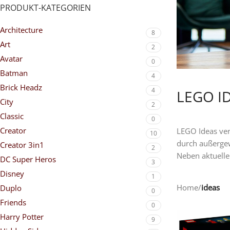
PRODUKT-KATEGORIEN
Architecture
8
Art
2
Avatar
0
Batman
4
Brick Headz
4
LEGO I
City
2
Classic
0
Creator
LEGO Ideas ver
10
durch außergew
Creator 3in1
2
Neben aktuelle
DC Super Heros
3
Disney
1
Home
/
ideas
Duplo
0
Friends
0
Harry Potter
9