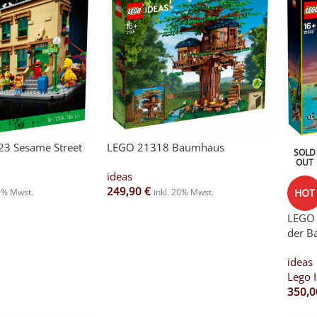
3 Sesame Street
LEGO 21318 Baumhaus
SOLD
OUT
ideas
249,90
€
20% Mwst.
inkl. 20% Mwst.
HOT
LEGO 
der B
ideas
Lego 
350,