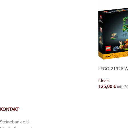
LEGO 21326 W
ideas
125,00
€
inkl. 
KONTAKT
Steinebank e.U.