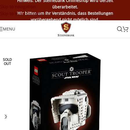
Hinweis: Der Steinebank Onlineshop wird derzeit
Skip to navigation
überarbeitet.
Skip to main content
Wir bitten um Ihr Verständnis, dass Bestellungen
vorübergehend nicht möglich sind.
MENU
SOLD
OUT