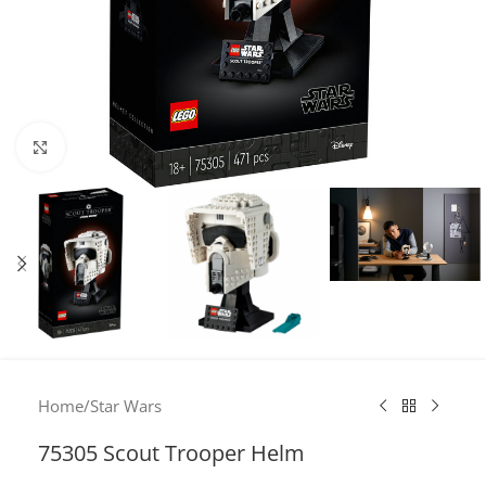
Click to enlarge
Home
/
Star Wars
75305 Scout Trooper Helm