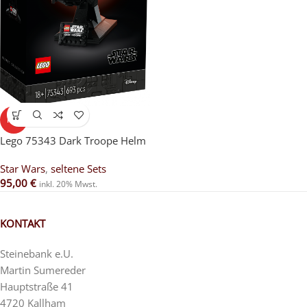
HOT
Lego 75343 Dark Troope Helm
Star Wars
,
seltene Sets
95,00
€
inkl. 20% Mwst.
KONTAKT
Steinebank e.U.
Martin Sumereder
Hauptstraße 41
4720 Kallham