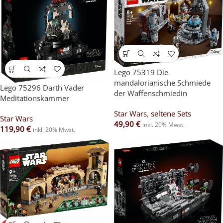
Lego 75319 Die
mandalorianische Schmiede
Lego 75296 Darth Vader
der Waffenschmiedin
Meditationskammer
Star Wars
,
seltene Sets
Star Wars
49,90
€
inkl. 20% Mwst.
119,90
€
inkl. 20% Mwst.