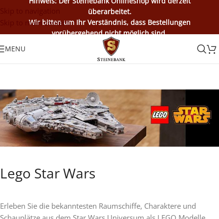
Hinweis: Der Steinebank Onlineshop wird derzeit
Skip to navigation
überarbeitet.
Skip to main content
Wir bitten um Ihr Verständnis, dass Bestellungen
vorübergehend nicht möglich sind.
MENU
Lego Star Wars
Erleben Sie die bekanntesten Raumschiffe, Charaktere und
Schauplätze aus dem Star Wars Universum als LEGO Modelle.