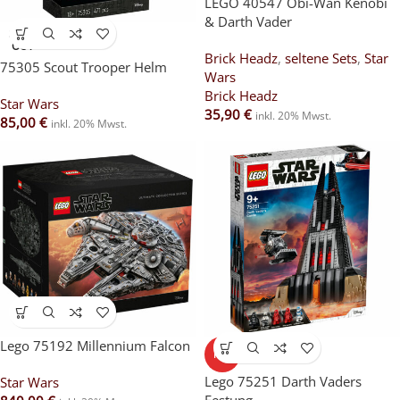
LEGO 40547 Obi-Wan Kenobi
& Darth Vader
SOLD
OUT
Brick Headz
,
seltene Sets
,
Star
75305 Scout Trooper Helm
Wars
Brick Headz
Star Wars
35,90
€
inkl. 20% Mwst.
85,00
€
inkl. 20% Mwst.
Lego 75192 Millennium Falcon
HOT
Lego 75251 Darth Vaders
Star Wars