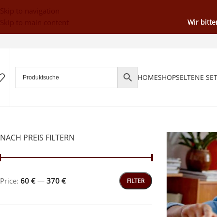
Skip to navigation
Skip to main content
Wir bitt
HOME
SHOP
SELTENE SE
NACH PREIS FILTERN
Price:
60 €
—
370 €
FILTER