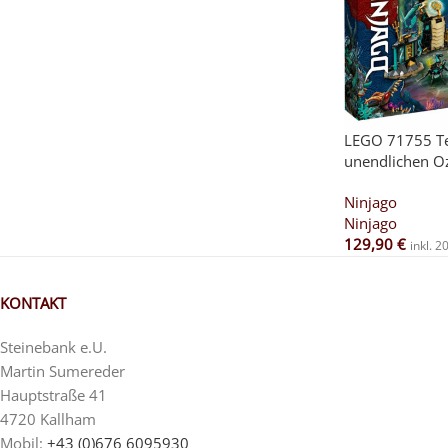
LEGO 71755 T
unendlichen O
Ninjago
Ninjago
129,90
€
inkl. 
KONTAKT
Steinebank e.U.
Martin Sumereder
Hauptstraße 41
4720 Kallham
Mobil:
+43 (0)676 6095930