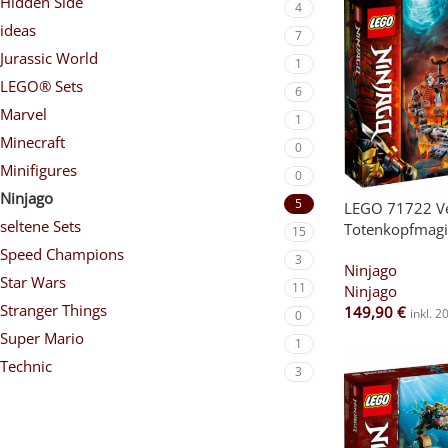
Hidden Side
4
ideas
7
Jurassic World
1
LEGO® Sets
6
Marvel
1
Minecraft
0
Minifigures
0
Ninjago
5
LEGO 71722 Ve
seltene Sets
Totenkopfmagi
15
Speed Champions
3
Ninjago
Star Wars
11
Ninjago
Stranger Things
149,90
€
inkl. 
0
Super Mario
1
Technic
3