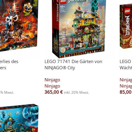
rlies des
LEGO 71741 Die Gärten von
LEGO 
ers
NINJAGO® City
Wächt
Ninjago
Ninja
Ninjago
Ninja
365,00
€
85,0
20% Mwst.
inkl. 20% Mwst.