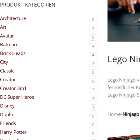
PRODUKT-KATEGORIEN
Architecture
8
Art
2
Avatar
0
Batman
4
Brick Headz
4
Lego Ni
City
2
Classic
0
Creator
Lego Ninjago v
10
fernöstlicher 
Creator 3in1
2
Lego Ninjago S
DC Super Heros
3
Disney
1
Home
/
Ninjago
Duplo
0
Friends
0
Harry Potter
9