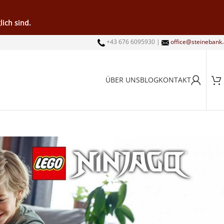
ich sind.
+43 676 6095930 |
office@steinebank.
ÜBER UNS
BLOG
KONTAKT