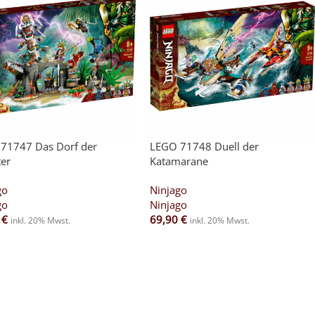
71747 Das Dorf der
LEGO 71748 Duell der
er
Katamarane
go
Ninjago
go
Ninjago
0
€
69,90
€
inkl. 20% Mwst.
inkl. 20% Mwst.