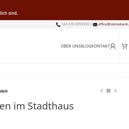
ich sind.
+43 676 6095930 |
office@steinebank.
ÜBER UNS
BLOG
KONTAKT
haus
en im Stadthaus