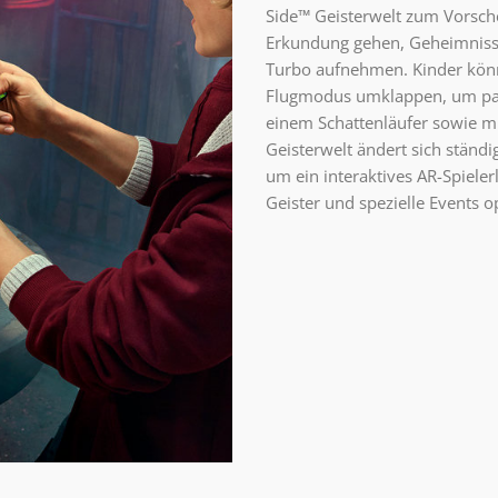
Side™ Geisterwelt zum Vorschei
Erkundung gehen, Geheimnisse
Turbo aufnehmen. Kinder kön
Flugmodus umklappen, um pac
einem Schattenläufer sowie mi
Geisterwelt ändert sich stän
um ein interaktives AR-Spieler
Geister und spezielle Events o