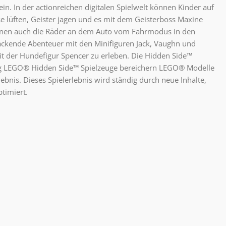
n. In der actionreichen digitalen Spielwelt können Kinder auf
 lüften, Geister jagen und es mit dem Geisterboss Maxine
nen auch die Räder an dem Auto vom Fahrmodus in den
kende Abenteuer mit den Minifiguren Jack, Vaughn und
t der Hundefigur Spencer zu erleben. Die Hidden Side™
dig LEGO® Hidden Side™ Spielzeuge bereichern LEGO® Modelle
lebnis. Dieses Spielerlebnis wird ständig durch neue Inhalte,
ptimiert.