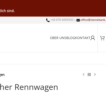
ich sind.
+43 676 6095930 |
office@steinebank.
ÜBER UNS
BLOG
KONTAKT
gen
cher Rennwagen