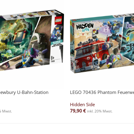
ewbury U-Bahn-Station
LEGO 70436 Phantom Feuerwe
Hidden Side
79,90
€
0% Mwst.
inkl. 20% Mwst.